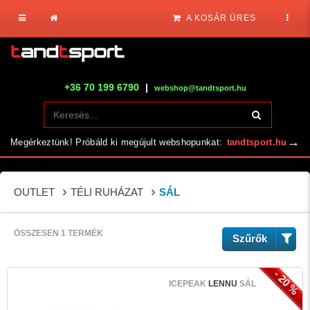
A KOSÁR ÜRES
+36 70 199 6790
|
webshop@tandtsport.hu
→
Megérkeztünk! Próbáld ki megújult webshopunkat:
tandtsport.hu
OUTLET
TÉLI RUHÁZAT
SÁL
ÖSSZESEN 1 TERMÉK
Szűrők
- 20 %
ICEPEAK
LENNU
SÁL