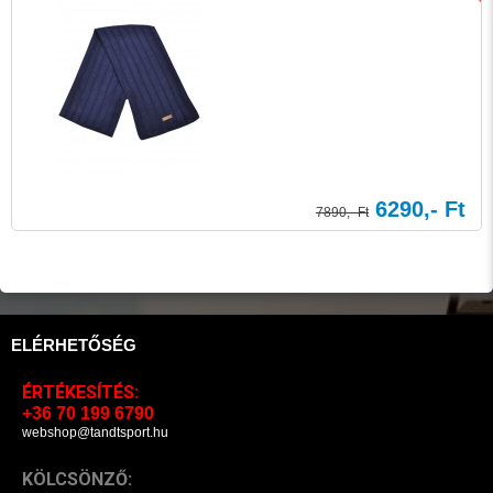
6290,- Ft
7890,- Ft
ELÉRHETŐSÉG
ÉRTÉKESÍTÉS:
+36 70 199 6790
webshop@tandtsport.hu
KÖLCSÖNZŐ: