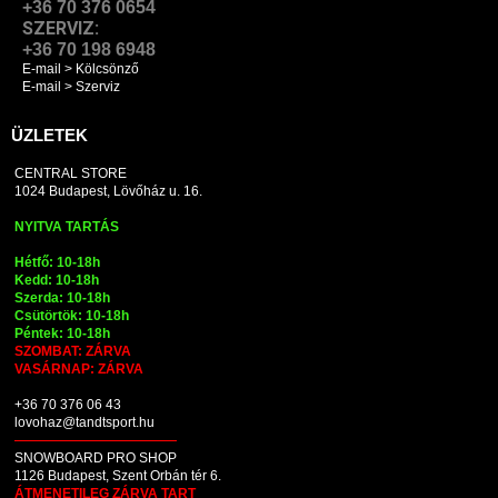
+36 70 376 0654
SZERVIZ:
+36 70 198 6948
E-mail > Kölcsönző
E-mail > Szerviz
ÜZLETEK
CENTRAL STORE
1024 Budapest, Lövőház u. 16.
NYITVA TARTÁS
Hétfő: 10-18h
Kedd: 10-18h
Szerda: 10-18h
Csütörtök: 10-18h
Péntek: 10-18h
SZOMBAT: ZÁRVA
VASÁRNAP: ZÁRVA
+36 70 376 06 43
lovohaz@tandtsport.hu
SNOWBOARD PRO SHOP
1126 Budapest, Szent Orbán tér 6.
ÁTMENETILEG ZÁRVA TART