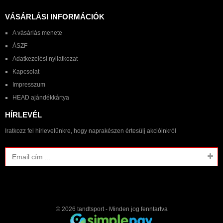
VÁSÁRLÁSI INFORMÁCIÓK
A vásárlás menete
ÁSZF
Adatkezelési nyilatkozat
Kapcsolat
Impresszum
HEAD ajándékkártya
HÍRLEVÉL
Iratkozz fel hírlevelünkre, hogy naprakészen értesülj akcióinkról
© 2026
tandtsport
- Minden jog fenntartva