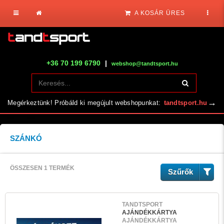
A KOSÁR ÜRES
+36 70 199 6790
|
webshop@tandtsport.hu
→
Megérkeztünk! Próbáld ki megújult webshopunkat:
tandtsport.hu
SZÁNKÓ
ÖSSZESEN 1 TERMÉK
Szűrők
TANDTSPORT
AJÁNDÉKKÁRTYA
AJÁNDÉKKÁRTYA