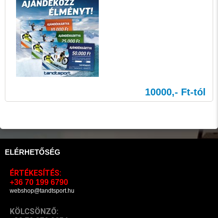
10000,- Ft-tól
ELÉRHETŐSÉG
ÉRTÉKESÍTÉS:
+36 70 199 6790
webshop@tandtsport.hu
KÖLCSÖNZŐ: