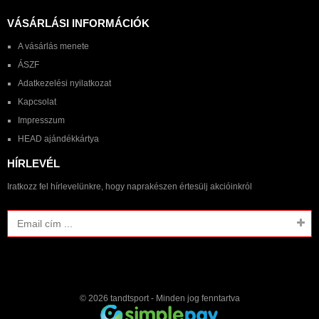
VÁSÁRLÁSI INFORMÁCIÓK
A vásárlás menete
ÁSZF
Adatkezelési nyilatkozat
Kapcsolat
Impresszum
HEAD ajándékkártya
HÍRLEVÉL
Iratkozz fel hírlevelünkre, hogy naprakészen értesülj akcióinkról
© 2026
tandtsport
- Minden jog fenntartva