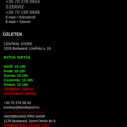
+36 70 376 0654
SZERVIZ:
+36 70 198 6948
E-mail > Kölcsönző
E-mail > Szerviz
ÜZLETEK
CENTRAL STORE
1024 Budapest, Lövőház u. 16.
NYITVA TARTÁS
Hétfő: 10-18h
Kedd: 10-18h
Szerda: 10-18h
Csütörtök: 10-18h
Péntek: 10-18h
SZOMBAT: ZÁRVA
VASÁRNAP: ZÁRVA
+36 70 376 06 43
lovohaz@tandtsport.hu
SNOWBOARD PRO SHOP
1126 Budapest, Szent Orbán tér 6.
ÁTMENETILEG ZÁRVA TART