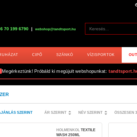
6 70 199 6790
|
webshop@tandtsport.hu
RUHÁZAT
CIPŐ
SZÁNKÓ
VÍZISPORTOK
OUT
Megérkeztünk! Próbáld ki megújult webshopunkat:
tandtsport.h
ZER
AJÁNLÁS SZERINT
ÁR SZERINT
NÉV SZERINT
ÖSSZESEN 
HOLMENKOL
TEXTILE
WASH 250ML