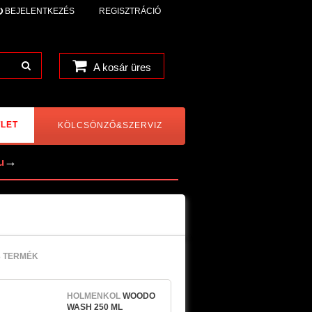
BEJELENTKEZÉS
REGISZTRÁCIÓ
A kosár üres
LET
KÖLCSÖNZŐ&SZERVIZ
→
u
3 TERMÉK
HOLMENKOL
WOODO
WASH 250 ML