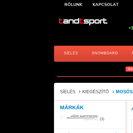
RÓLUNK
KAPCSOLAT
+3
SÍELÉS
SNOWBOARD
ÚJ
SÍELÉS
KIEGÉSZÍTŐ
MOSÓS
MÁRKÁK
(3)