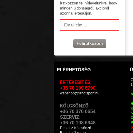
Iratkozzon fel hírlevelünkre, hogy
minden újdonságról, akcióról
azonnal értesüljön.
Feliratkozom
ELÉRHETŐSÉG
Ü
C
ÉRTÉKESÍTÉS:
1
+36 70 199 6790
webshop@tandtsport.hu
N
H
KÖLCSÖNZŐ:
K
+36 70 376 0654
S
SZERVIZ:
C
+36 70 198 6948
P
S
E-mail > Kölcsönző
V
E-mail > Szerviz