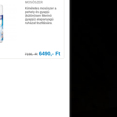
MOSÓSZER
Kíméletes mosószer a
pehely és gyapjú
(különösen Merinó
gyapjú) alapanyagú
ruházat tisztítására.
6490,- Ft
7190,- Ft