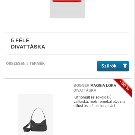
5 FÉLE
DIVATTÁSKA
ÖSSZESEN 5 TERMÉK
Szűrők
- 50 %
BOGNER
MAGGIA LORA
DIVATTÁSKA
Kifinomult és sokoldalú
válltáska, mely remekül ötvözi a
stílust és a funkcionalitást.