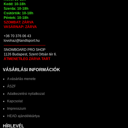
Kedd: 10-18h
Szerda: 10-18h
Csütörtök: 10-18h
Péntek: 10-18h
SZOMBAT: ZÁRVA
VASÁRNAP: ZÁRVA
+36 70 376 06 43
lovohaz@tandtsport.hu
SNOWBOARD PRO SHOP
1126 Budapest, Szent Orbán tér 6.
ÁTMENETILEG ZÁRVA TART
VÁSÁRLÁSI INFORMÁCIÓK
A vásárlás menete
ÁSZF
Adatkezelési nyilatkozat
Kapcsolat
Impresszum
HEAD ajándékkártya
HÍRLEVÉL