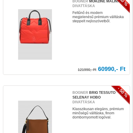
- 50 %
BOGNER
MORZINE MALINA
DIVATTÁSKA
Feltűnő és modern
megjelenésű prémium válltáska
steppelt nejloszövetből.
60990,- Ft
121990,- Ft
- 50 %
BOGNER
BRIG TESSUTO
SELENAY HOBO
DIVATTÁSKA
Klasszikusan elegáns, prémium
minőségű válltáska, finom
dombornyomott logóval.