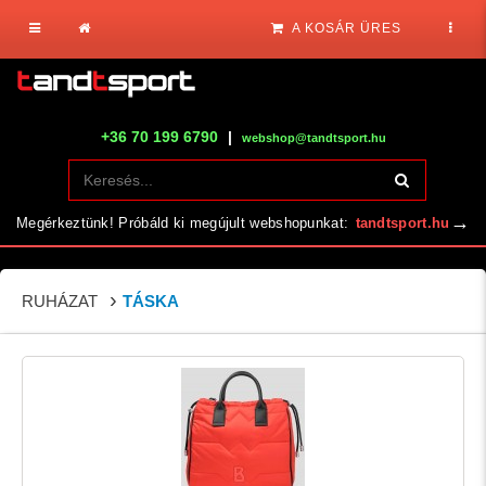
A KOSÁR ÜRES
+36 70 199 6790
|
webshop@tandtsport.hu
→
Megérkeztünk! Próbáld ki megújult webshopunkat:
tandtsport.hu
RUHÁZAT
TÁSKA