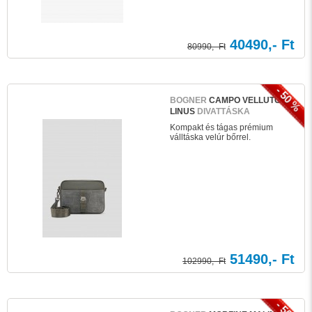
40490,- Ft
80990,- Ft
- 50 %
BOGNER
CAMPO VELLUTO
LINUS
DIVATTÁSKA
Kompakt és tágas prémium
válltáska velúr bőrrel.
51490,- Ft
102990,- Ft