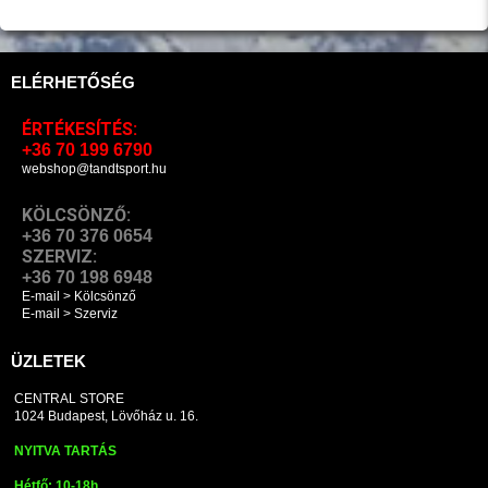
ELÉRHETŐSÉG
ÉRTÉKESÍTÉS:
+36 70 199 6790
webshop@tandtsport.hu
KÖLCSÖNZŐ:
+36 70 376 0654
SZERVIZ:
+36 70 198 6948
E-mail > Kölcsönző
E-mail > Szerviz
ÜZLETEK
CENTRAL STORE
1024 Budapest, Lövőház u. 16.
NYITVA TARTÁS
Hétfő: 10-18h